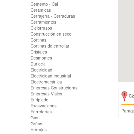
Cemento - Cal
Cerámicas
Cerrajería - Cerraduras
Cerramientos
Cielorrasos
Construcción en seco
Cortinas
Cortinas de enrrollar
Cristales
Desmontes
Durlock
Electricidad
Electricidad Industrial
Electromecánica
Empresas Constructoras
Empresas Viales
C2G
Enripiado
Excavaciones
Parag
Ferreterías
Gas
Grúas
Herrajes