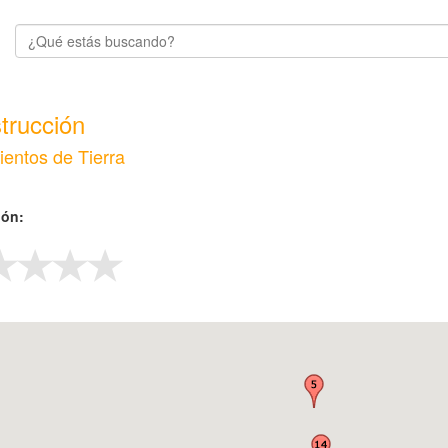
trucción
entos de Tierra
ión: