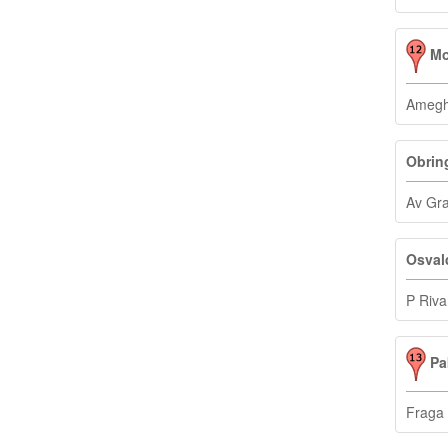
Mo
Amegh
Obrin
Av Gr
Osvald
P Riva
Pa
Fraga