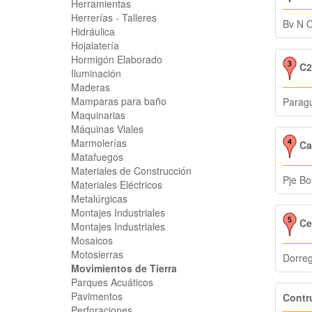
Herramientas
Herrerías - Talleres
Bv N 
Hidráulica
Hojalatería
Hormigón Elaborado
C2G
Iluminación
Maderas
Mamparas para baño
Parag
Maquinarias
Máquinas Viales
Marmolerías
Ca
Matafuegos
Materiales de Construcción
Pje Bo
Materiales Eléctricos
Metalúrgicas
Montajes Industriales
Cea
Montajes Industriales
Mosaicos
Motosierras
Dorre
Movimientos de Tierra
Parques Acuáticos
Pavimentos
Contr
Perforaciones