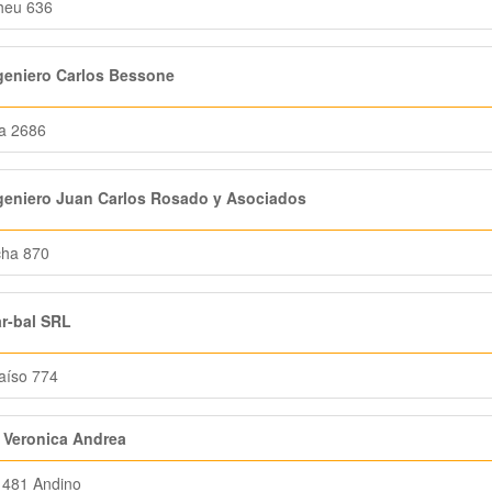
heu 636
geniero Carlos Bessone
a 2686
geniero Juan Carlos Rosado y Asociados
cha 870
r-bal SRL
aíso 774
 Veronica Andrea
 481 Andino