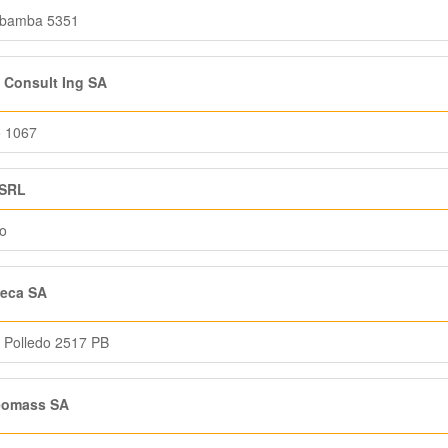
bamba 5351
 Consult Ing SA
o 1067
SRL
o
eca SA
 Polledo 2517 PB
omass SA