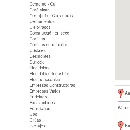
Cemento - Cal
Cerámicas
Cerrajería - Cerraduras
Cerramientos
Cielorrasos
Construcción en seco
Cortinas
Cortinas de enrrollar
Cristales
Desmontes
Durlock
Electricidad
Electricidad Industrial
Electromecánica
Empresas Constructoras
Empresas Viales
An
Enripiado
Excavaciones
Warne
Ferreterías
Gas
Grúas
Bo
Herrajes