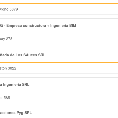
Oroño 5679
 - Empresa constructora + Ingeniería BIM
uay 278
ñada de Los SAuces SRL
ston 3822 .
 Ingenieria SRL
go 585
ucciones Pyg SRL