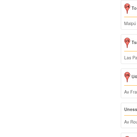
Tor
Maipú
Tsm
Las P
U4 
Av Fra
Uness
Av Rou