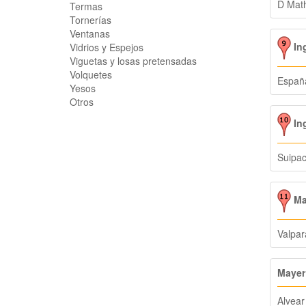
D Mat
Termas
Tornerías
Ventanas
In
Vidrios y Espejos
Viguetas y losas pretensadas
Volquetes
Españ
Yesos
Otros
In
Suipa
Ma
Valpar
Mayer
Alvear