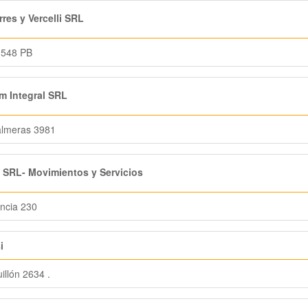
res y Vercelli SRL
 548 PB
 Integral SRL
almeras 3981
SRL- Movimientos y Servicios
ncia 230
i
illón 2634 .