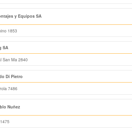
ntajes y Equipos SA
ino 1853
g SA
al San Ma 2840
o Di Pietro
rola 7486
blo Nuñez
 1475