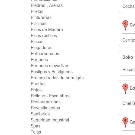
Piedras - Arenas
Cocha
Piletas
Pinturerías
Piscinas
Cv
Pisos de Madera
Pisos rústicos
Cerrit
Placas
Plegadoras
Policarbonatos
Doko 
Portones
Portones elevadizos
Rosari
Postigos y Postigones
Premoldeados de hormigón
Puertas
Ed
Rejas
Relleno - Escombros
Restauraciones
Cnel B
Revestimientos
Sanitarios
Seguridad Industrial
Ge
Spas
Tejas