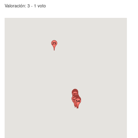
Valoración:
3
-
‎1
voto