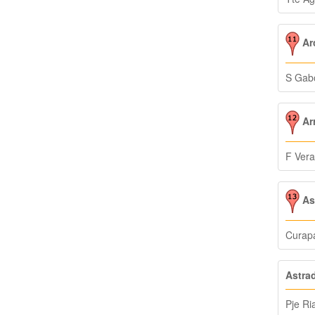
Arc
S Gab
Arr
F Vera
As
Curapa
Astra
Pje Ri