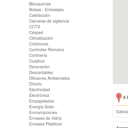
Blanquerías
Bolsas - Embalajes
Calefacción
Cámaras de vigilancia
CCTV
Césped
Climatización
Colchones
Controles Remotos
Cortinería
Cuadros
Decoración
Descartables
Difusores Ambientales
Directv
Electricidad
Electrónica
A D
Empapelados
Energía Solar
Gálve
Enmarcaciones
Envases de Vidrio
Envases Plásticos
Acog