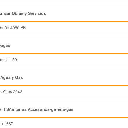
nzar Obras y Servicios
Oroño 4080 PB
agas
unes 1159
 Agua y Gas
 Aires 2042
 H SAnitarios Accesorios-griferia-gas
ón 1667