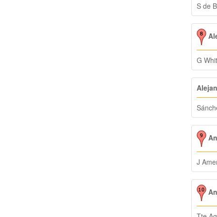
S de 
Ale
G Whi
Aleja
Sánch
An
J Ame
Ant
Tte Ag