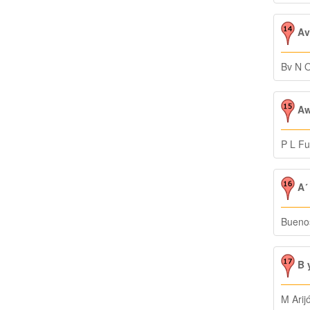
Ava
Bv N 
Aw
P L F
A´
Buenos
B y
M Arij