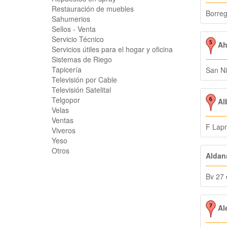
Restauración de muebles
Borre
Sahumerios
Sellos - Venta
Servicio Técnico
Aho
Servicios útiles para el hogar y oficina
Sistemas de Riego
Tapicería
San Ni
Televisión por Cable
Televisión Satelital
Telgopor
Alb
Velas
Ventas
F Lapr
Viveros
Yeso
Otros
Aldana
Bv 27
Al