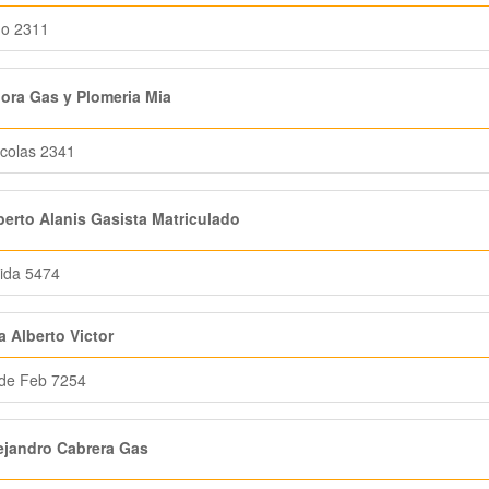
go 2311
ra Gas y Plomeria Mia
colas 2341
erto Alanis Gasista Matriculado
ida 5474
 Alberto Victor
 de Feb 7254
ejandro Cabrera Gas