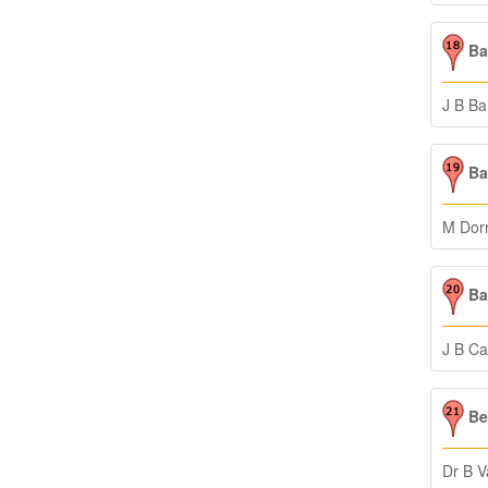
Bai
J B Ba
Bar
M Dor
Ba
J B Ca
Ber
Dr B V