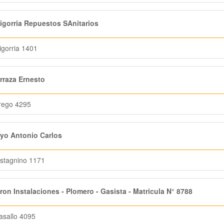
gorria Repuestos SAnitarios
igorria 1401
raza Ernesto
rego 4295
yo Antonio Carlos
stagnino 1171
on Instalaciones - Plomero - Gasista - Matricula N° 8788
asallo 4095