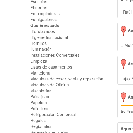
Esencias
Florerías
. Raúl 
Fotocopiadoras
Fumigaciones
Gas Envasado
Ac
Hidrolavados
Higiene Institucional
Hornillos
E Mui
Iluminación
Instalaciones Comerciales
Limpieza
Ae
Listas de casamientos
Mantelería
Jujuy 
Máquinas de coser, venta y reparación
Máquinas de Oficina
Mueblerías
Paisajismo
Ago
Papelera
Polietileno
Av Fra
Refrigeración Comercial
Regalos
Regionales
Agua 
Repuestos en spray