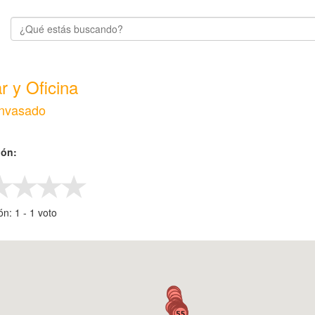
r y Oficina
nvasado
ión:
ión:
1
-
‎1
voto