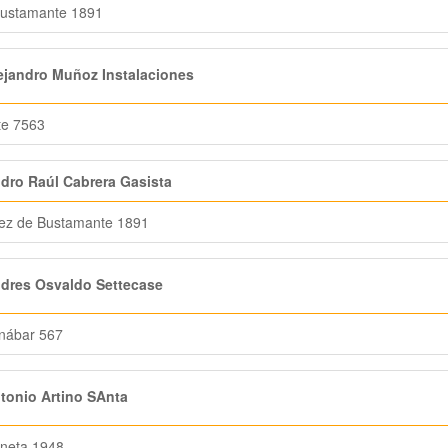
Bustamante 1891
jandro Muñoz Instalaciones
te 7563
ndro Raúl Cabrera Gasista
ez de Bustamante 1891
dres Osvaldo Settecase
nábar 567
onio Artino SAnta
neta 1948