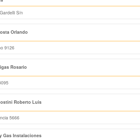
Gardelli S/n
osta Orlando
ño 9126
igas Rosario
3095
stini Roberto Luis
ncia 5666
y Gas Instalaciones