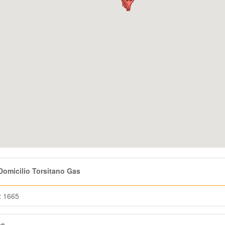
omicilio Torsitano Gas
z 1665
as