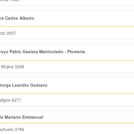
e Carlos Alberto
oto 2657
oyo Pablo Gasista Matriculado - Plomeria
 Mujica 3268
torga Leandro Gustavo
ligüe 6277
da Mariano Emmanuel
achuelo 3786