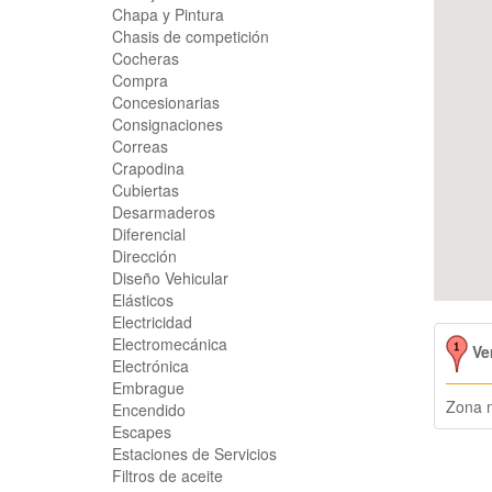
Chapa y Pintura
Chasis de competición
Cocheras
Compra
Concesionarias
Consignaciones
Correas
Crapodina
Cubiertas
Desarmaderos
Diferencial
Dirección
Diseño Vehicular
Elásticos
Electricidad
Electromecánica
Ve
Electrónica
Embrague
Zona n
Encendido
Escapes
Estaciones de Servicios
Filtros de aceite