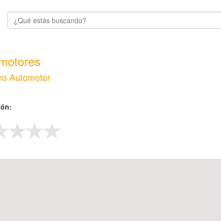
motores
ro Automotor
ión: