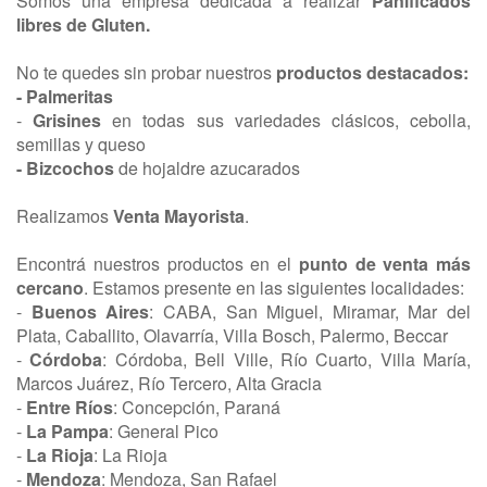
Somos una empresa dedicada a realizar
Panificados
libres de Gluten.
No te quedes sin probar nuestros
productos destacados:
- Palmeritas
-
Grisines
en todas sus variedades clásicos, cebolla,
semillas y queso
- Bizcochos
de hojaldre azucarados
Realizamos
Venta Mayorista
.
Encontrá nuestros productos en el
punto de venta más
cercano
. Estamos presente en las siguientes localidades:
-
Buenos Aires
: CABA, San Miguel, Miramar, Mar del
Plata, Caballito, Olavarría, Villa Bosch, Palermo, Beccar
-
Córdoba
: Córdoba, Bell Ville, Río Cuarto, Villa María,
Marcos Juárez, Río Tercero, Alta Gracia
-
Entre Ríos
: Concepción, Paraná
-
La Pampa
: General Pico
-
La Rioja
: La Rioja
-
Mendoza
: Mendoza, San Rafael