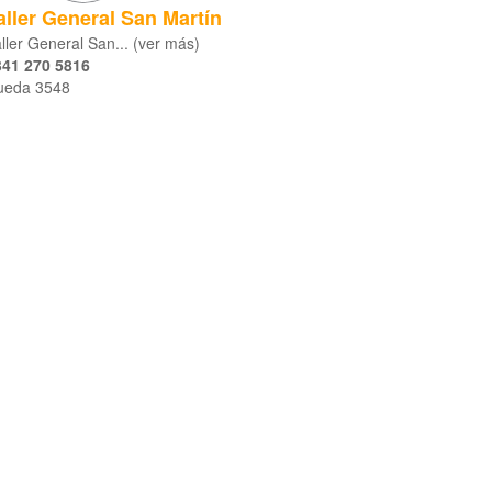
aller General San Martín
ller General San... (ver más)
341 270 5816
ueda 3548