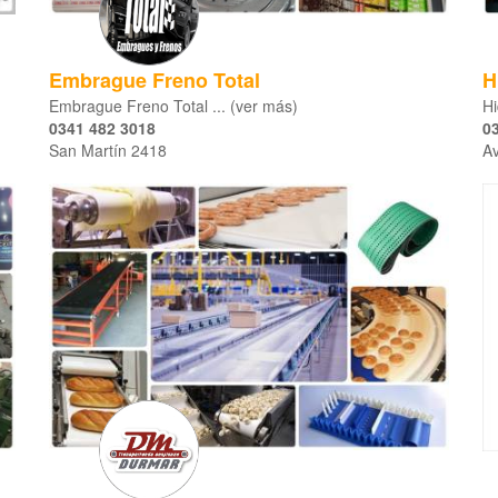
Embrague Freno Total
H
Embrague Freno Total ... (ver más)
Hi
0341 482 3018
0
San Martín 2418
Av