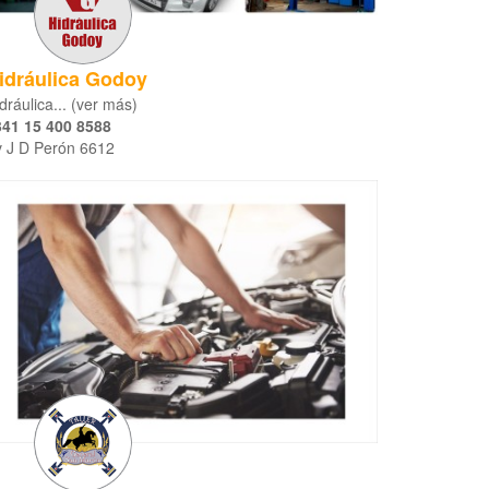
idráulica Godoy
dráulica... (ver más)
341 15 400 8588
 J D Perón 6612