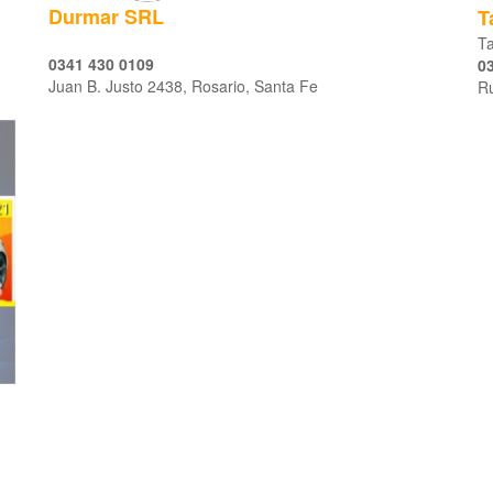
Durmar SRL
T
Ta
0341 430 0109
0
Juan B. Justo 2438, Rosario, Santa Fe
R