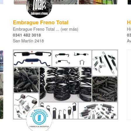
Embrague Freno Total
H
Embrague Freno Total ... (ver más)
Hi
0341 482 3018
0
San Martín 2418
Av