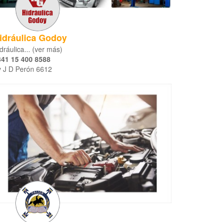
idráulica Godoy
dráulica... (ver más)
341 15 400 8588
 J D Perón 6612