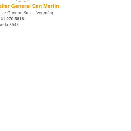
aller General San Martín
ller General San... (ver más)
341 270 5816
ueda 3548