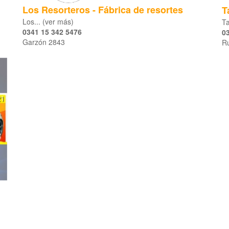
Los Resorteros - Fábrica de resortes
T
Los... (ver más)
Ta
0341 15 342 5476
0
Garzón 2843
R